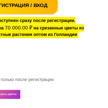
ГИСТРАЦИЯ / ВХОД
ступнен сразу после регистрации.
70 000.00
₽
ка
на срезанные цветы из
тные растения оптом из Голландии
 только после регистрации.
азать цветы