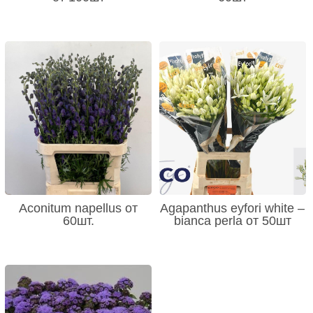
Aconitum napellus от
Agapanthus eyfori white –
60шт.
bianca perla от 50шт