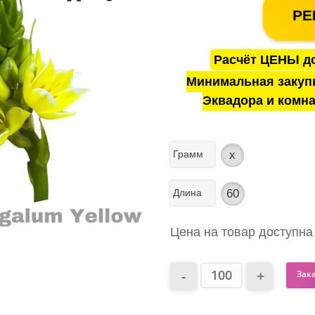
РЕ
Расчёт ЦЕНЫ до
Минимальная закуп
Эквадора и комна
Грамм
x
Длина
60
Цена на товар доступна
Зак