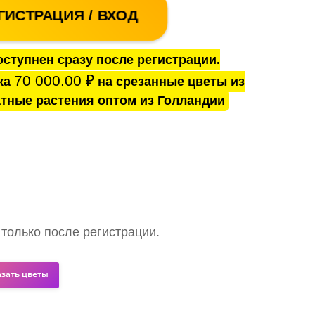
ГИСТРАЦИЯ / ВХОД
ступнен сразу после регистрации.
70 000.00
₽
ка
на срезанные цветы из
тные растения оптом из Голландии
 только после регистрации.
азать цветы