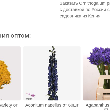
Заказать Ornithogalum p
с доставкой по России 
садовника из Кения
ния оптом:
variety от
Aconitum napellus от 60шт
Agapanthus 
от