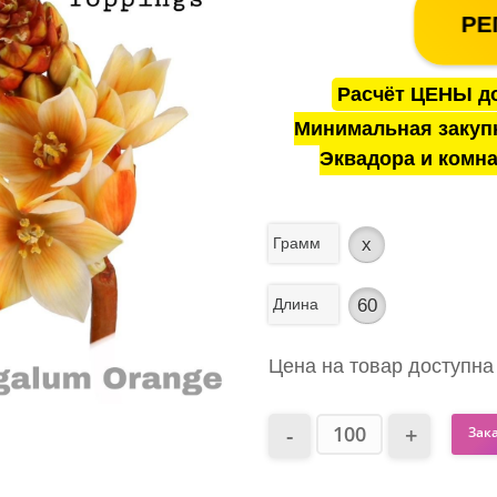
РЕ
Расчёт ЦЕНЫ до
Минимальная закуп
Эквадора и комна
Грамм
x
Длина
60
Цена на товар доступна
Зак