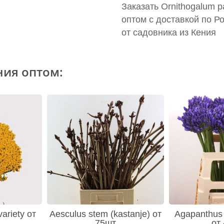
Заказать Ornithogalum p
оптом с доставкой по Р
от садовника из Кения
ния оптом:
variety от
Aesculus stem (kastanje) от
Agapanthus 
75шт
от