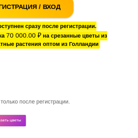
ГИСТРАЦИЯ / ВХОД
ступнен сразу после регистрации.
70 000.00
₽
ка
на срезанные цветы из
тные растения оптом из Голландии
 только после регистрации.
азать цветы