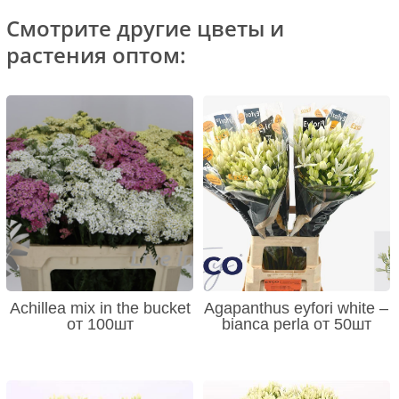
Смотрите другие цветы и
растения оптом:
Achillea mix in the bucket
Agapanthus eyfori white –
от 100шт
bianca perla от 50шт