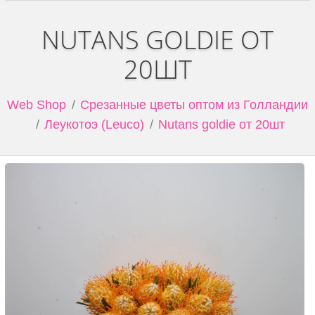
NUTANS GOLDIE ОТ
20ШТ
Web Shop
Срезанные цветы оптом из Голландии
Леукотоэ (Leuco)
Nutans goldie от 20шт