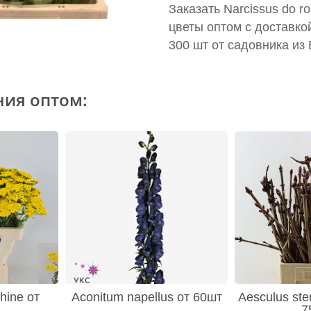
Заказать Narcissus do r
цветы оптом с доставко
300 шт от садовника из
ния оптом:
hine от
Aconitum napellus от 60шт
Aesculus ste
7