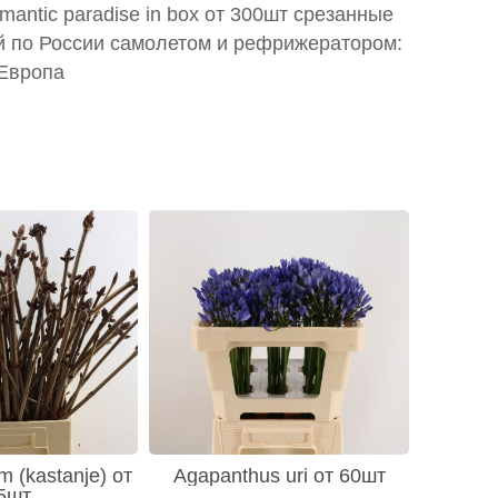
omantic paradise in box от 300шт срезанные
й по России самолетом и рефрижератором:
 Европа
m (kastanje) от
Agapanthus uri от 60шт
5шт