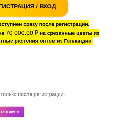
ГИСТРАЦИЯ / ВХОД
ступнен сразу после регистрации.
70 000.00
₽
ка
на срезанные цветы из
тные растения оптом из Голландии
 только после регистрации.
азать цветы