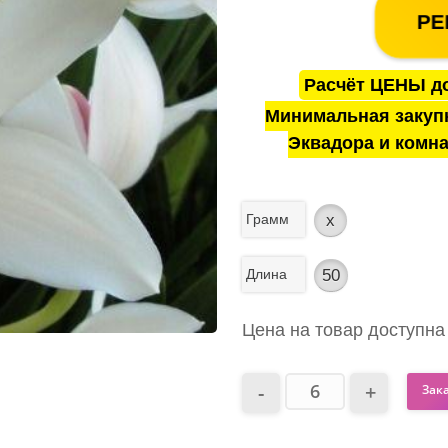
РЕ
Расчёт ЦЕНЫ до
Минимальная закуп
Эквадора и комна
Грамм
x
Длина
50
Цена на товар доступна
Зак