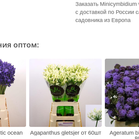
Заказать Minicymbidium 
с доставкой по России 
садовника из Европа
ния оптом:
tic ocean
Agapanthus gletsjer от 60шт
Ageratum bl
8