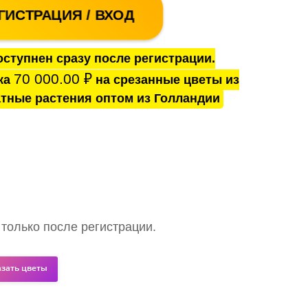
ГИСТРАЦИЯ / ВХОД
ступнен сразу после регистрации.
70 000.00
₽
ка
на срезанные цветы из
тные растения оптом из Голландии
 только после регистрации.
азать цветы