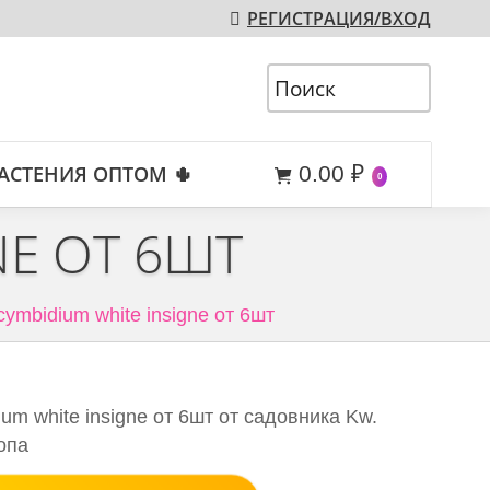
РЕГИСТРАЦИЯ/ВХОД
АСТЕНИЯ ОПТОМ 🌵
0.00
₽
0
NE ОТ 6ШТ
cymbidium white insigne от 6шт
um white insigne от 6шт от садовника Kw.
опа