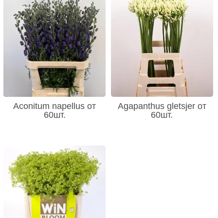
Aconitum napellus от
Agapanthus gletsjer от
60шт.
60шт.