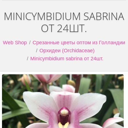
MINICYMBIDIUM SABRINA
ОТ 24ШТ.
Web Shop
Срезанные цветы оптом из Голландии
Орхидеи (Orchidaceae)
Minicymbidium sabrina от 24шт.