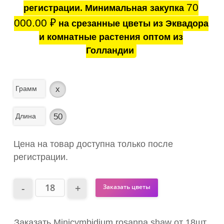
70
регистрации. Минимальная закупка
000.00
₽
на срезанные цветы из Эквадора
и комнатные растения оптом из
Голландии
Грамм
x
Длина
50
Цена на товар доступна только после
регистрации.
Заказать цветы
Заказать Minicymbidium rosanna shaw от 18шт