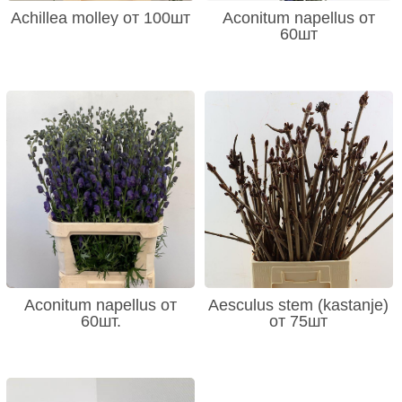
Achillea molley от 100шт
Aconitum napellus от
60шт
Aconitum napellus от
Aesculus stem (kastanje)
60шт.
от 75шт