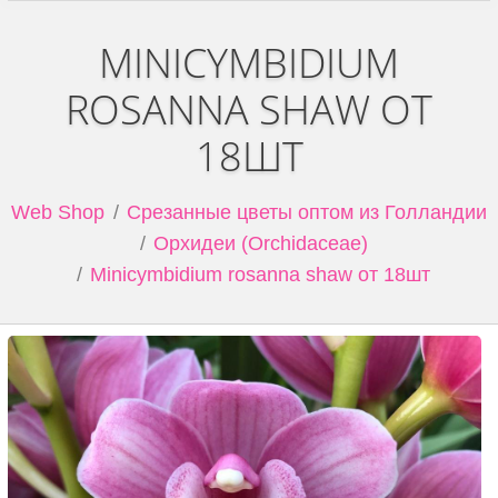
MINICYMBIDIUM
ROSANNA SHAW ОТ
18ШТ
Web Shop
Срезанные цветы оптом из Голландии
Орхидеи (Orchidaceae)
Minicymbidium rosanna shaw от 18шт