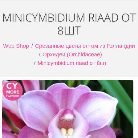
MINICYMBIDIUM RIAAD ОТ
8ШТ
Web Shop
Срезанные цветы оптом из Голландии
Орхидеи (Orchidaceae)
Minicymbidium riaad от 8шт