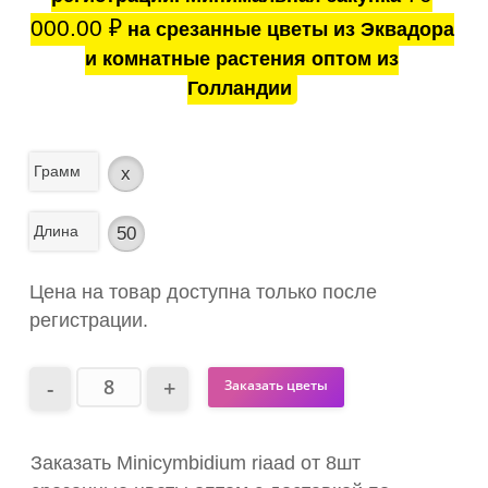
000.00
₽
на срезанные цветы из Эквадора
и комнатные растения оптом из
Голландии
Грамм
x
Длина
50
Цена на товар доступна только после
регистрации.
Заказать цветы
Заказать Minicymbidium riaad от 8шт