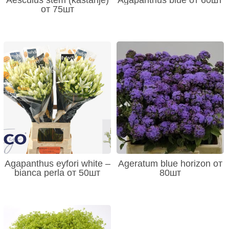
Aesculus stem (kastanje)
Agapanthus blue от 60шт
от 75шт
Agapanthus eyfori white –
Ageratum blue horizon от
bianca perla от 50шт
80шт