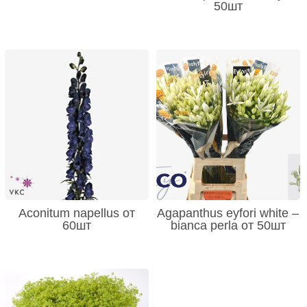
50шт
Aconitum napellus от
Agapanthus eyfori white –
60шт
bianca perla от 50шт