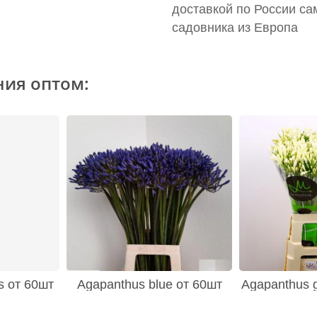
доставкой по России са
садовника из Европа
ния оптом:
s от 60шт
Agapanthus blue от 60шт
Agapanthus g