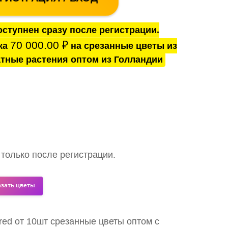
ступнен сразу после регистрации.
70 000.00
₽
ка
на срезанные цветы из
тные растения оптом из Голландии
 только после регистрации.
азать цветы
 red от 10шт срезанные цветы оптом с