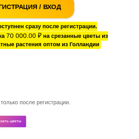
ГИСТРАЦИЯ / ВХОД
ступнен сразу после регистрации.
70 000.00
₽
ка
на срезанные цветы из
тные растения оптом из Голландии
 только после регистрации.
азать цветы