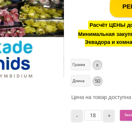
РЕ
Расчёт ЦЕНЫ до
Минимальная закуп
Эквадора и комна
Грамм
x
Длина
50
Цена на товар доступна
Зак