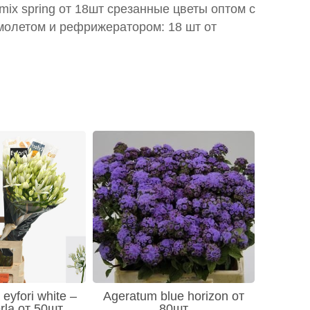
mix spring от 18шт срезанные цветы оптом с
молетом и рефрижератором: 18 шт от
eyfori white –
Ageratum blue horizon от
rla от 50шт
80шт