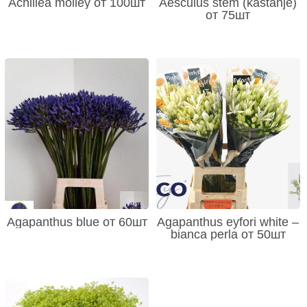
Achillea molley от 100шт
Aesculus stem (kastanje)
от 75шт
Agapanthus blue от 60шт
Agapanthus eyfori white –
bianca perla от 50шт