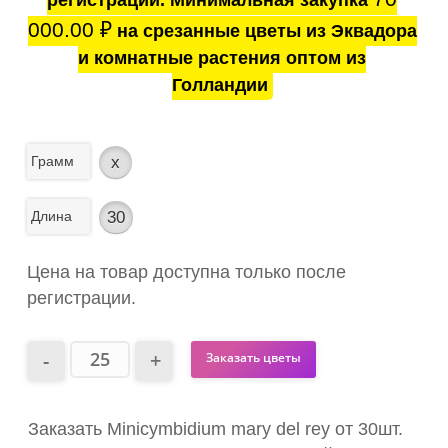
регистрации. Минимальная закупка
000.00
₽
на срезанные цветы из Эквадора
и комнатные растения оптом из
Голландии
Грамм
x
Длина
30
Цена на товар доступна только после
регистрации.
Заказать цветы
Заказать Minicymbidium mary del rey от 30шт.