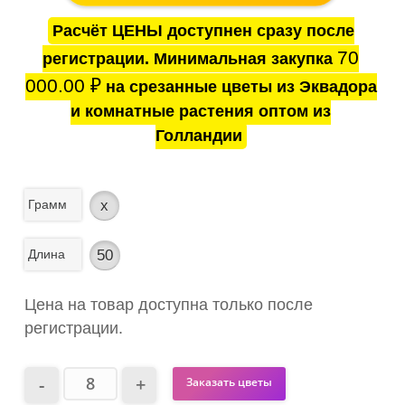
Расчёт ЦЕНЫ доступнен сразу после
70
регистрации. Минимальная закупка
000.00
₽
на срезанные цветы из Эквадора
и комнатные растения оптом из
Голландии
Грамм
x
Длина
50
Цена на товар доступна только после
регистрации.
Заказать цветы