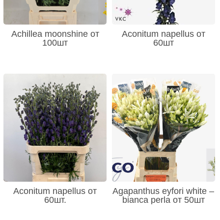
Achillea moonshine от
Aconitum napellus от
100шт
60шт
Aconitum napellus от
Agapanthus eyfori white –
60шт.
bianca perla от 50шт