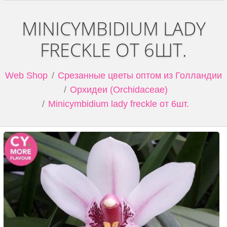
MINICYMBIDIUM LADY
FRECKLE ОТ 6ШТ.
Web Shop
Срезанные цветы оптом из Голландии
Орхидеи (Orchidaceae)
Minicymbidium lady freckle от 6шт.