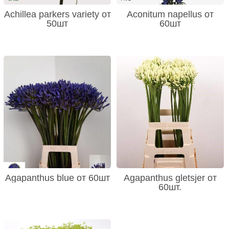
Achillea parkers variety от
Aconitum napellus от
50шт
60шт
Agapanthus blue от 60шт
Agapanthus gletsjer от
60шт.