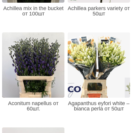
Achillea mix in the bucket
Achillea parkers variety от
от 100шт
50шт
Aconitum napellus от
Agapanthus eyfori white –
60шт.
bianca perla от 50шт