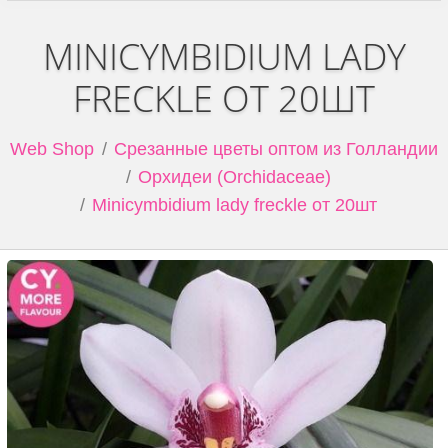
MINICYMBIDIUM LADY
FRECKLE ОТ 20ШТ
Web Shop
Срезанные цветы оптом из Голландии
Орхидеи (Orchidaceae)
Minicymbidium lady freckle от 20шт