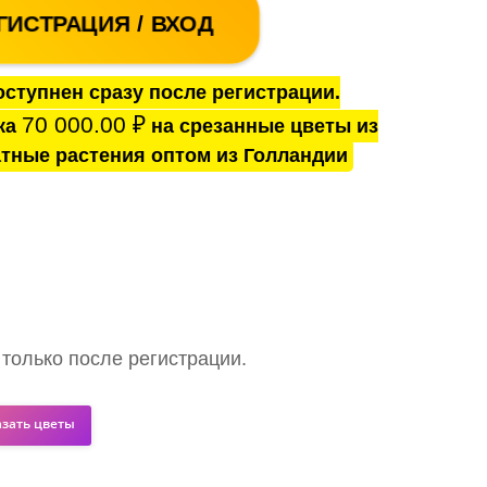
ГИСТРАЦИЯ / ВХОД
ступнен сразу после регистрации.
70 000.00
₽
ка
на срезанные цветы из
тные растения оптом из Голландии
 только после регистрации.
азать цветы