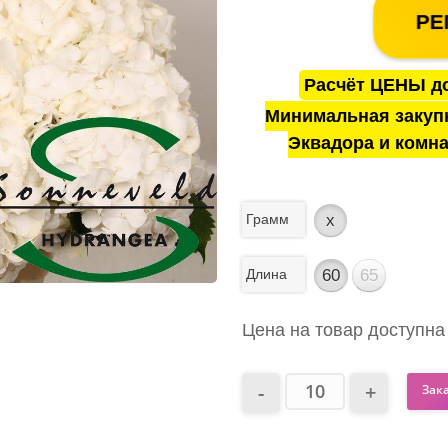
РЕ
Расчёт ЦЕНЫ до
Минимальная закуп
Эквадора и комна
Грамм
x
Длина
60
65
Цена на товар доступна
Зак