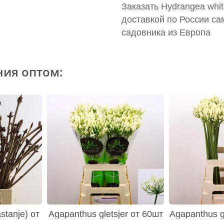
Заказать Hydrangea whi
доставкой по России са
садовника из Европа
ния оптом:
stanje) от
Agapanthus gletsjer от 60шт
Agapanthus gl