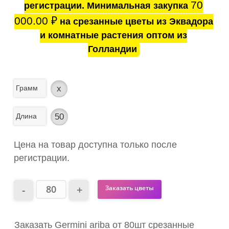
70
регистрации. Минимальная закупка
000.00
₽
на срезанные цветы из Эквадора
и комнатные растения оптом из
Голландии
Грамм
x
Длина
50
Цена на товар доступна только после
регистрации.
Заказать цветы
Заказать Germini ariba от 80шт срезанные