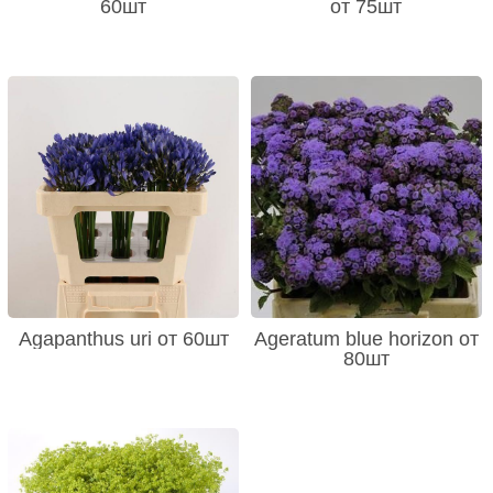
60шт
от 75шт
Agapanthus uri от 60шт
Ageratum blue horizon от
80шт