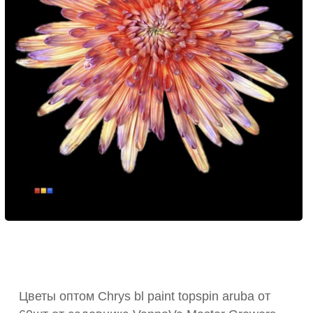
Цветы оптом Chrys bl paint topspin aruba от