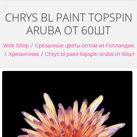
CHRYS BL PAINT TOPSPIN
ARUBA ОТ 60ШТ
Web Shop
Срезанные цветы оптом из Голландии
Хризантема
Chrys bl paint topspin aruba от 60шт