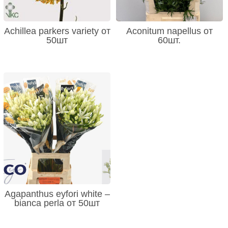
Achillea parkers variety от
Aconitum napellus от
50шт
60шт.
Agapanthus eyfori white –
bianca perla от 50шт