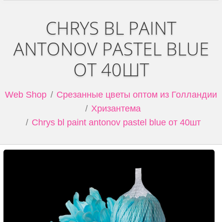
CHRYS BL PAINT
ANTONOV PASTEL BLUE
ОТ 40ШТ
Web Shop
Срезанные цветы оптом из Голландии
Хризантема
Chrys bl paint antonov pastel blue от 40шт