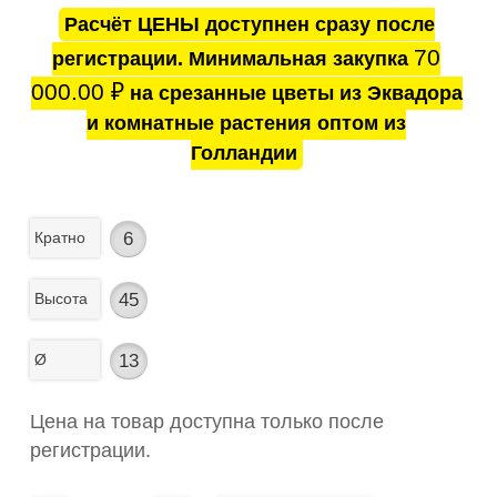
Расчёт ЦЕНЫ доступнен сразу после
70
регистрации. Минимальная закупка
000.00
₽
на срезанные цветы из Эквадора
и комнатные растения оптом из
Голландии
Кратно
6
Высота
45
Ø
13
Цена на товар доступна только после
регистрации.