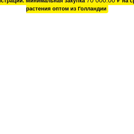
70 000.00
₽
истрации. Минимальная закупка
на с
растения оптом из Голландии